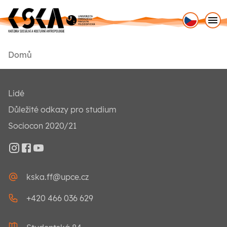
O katedře
Domů
Pro studenty
Lidé
Pro uchazeče
Důležité odkazy pro studium
Sociocon
Sociocon 2020/21
45th AIW
Instagram
Facebook
YouTube
kska.ff@upce.cz
Instagram
Facebook
YouTube
+420 466 036 629