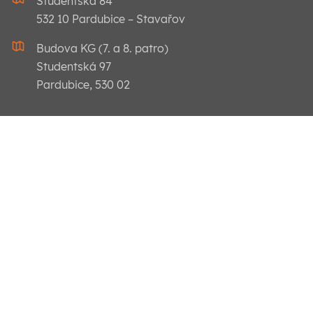
Studentská 84
532 10 Pardubice – Stavařov
Budova KG (7. a 8. patro)
Studentská 97
Pardubice, 530 02